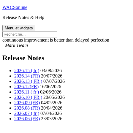
Aller
WACSonline
au
Release Notes & Help
contenu
Menu et widgets
Rechercher :
continuous improvement is better than delayed perfection
-
Mark Twain
Release Notes
2026.15 ( fr )
03/08/2026
2026.14 (FR)
20/07/2026
2026.13 ( FR )
07/07/2026
2026.12(FR)
16/06/2026
2026.11 ( fr )
02/06/2026
2026.10 ( FR )
20/05/2026
2026.09 (FR)
04/05/2026
2026.08 (FR)
20/04/2026
2026.07 ( fr )
07/04/2026
2026.06 (FR)
23/03/2026