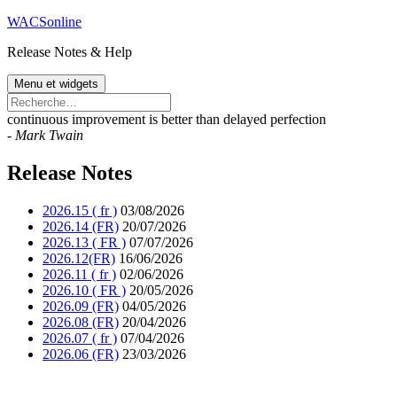
Aller
WACSonline
au
Release Notes & Help
contenu
Menu et widgets
Rechercher :
continuous improvement is better than delayed perfection
-
Mark Twain
Release Notes
2026.15 ( fr )
03/08/2026
2026.14 (FR)
20/07/2026
2026.13 ( FR )
07/07/2026
2026.12(FR)
16/06/2026
2026.11 ( fr )
02/06/2026
2026.10 ( FR )
20/05/2026
2026.09 (FR)
04/05/2026
2026.08 (FR)
20/04/2026
2026.07 ( fr )
07/04/2026
2026.06 (FR)
23/03/2026