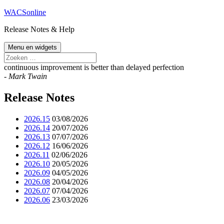
Spring
WACSonline
naar
Release Notes & Help
de
inhoud
Menu en widgets
Zoeken
naar:
continuous improvement is better than delayed perfection
-
Mark Twain
Release Notes
2026.15
03/08/2026
2026.14
20/07/2026
2026.13
07/07/2026
2026.12
16/06/2026
2026.11
02/06/2026
2026.10
20/05/2026
2026.09
04/05/2026
2026.08
20/04/2026
2026.07
07/04/2026
2026.06
23/03/2026