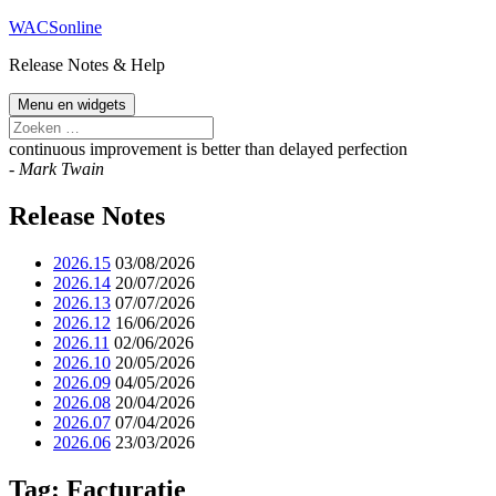
Spring
WACSonline
naar
Release Notes & Help
de
inhoud
Menu en widgets
Zoeken
naar:
continuous improvement is better than delayed perfection
-
Mark Twain
Release Notes
2026.15
03/08/2026
2026.14
20/07/2026
2026.13
07/07/2026
2026.12
16/06/2026
2026.11
02/06/2026
2026.10
20/05/2026
2026.09
04/05/2026
2026.08
20/04/2026
2026.07
07/04/2026
2026.06
23/03/2026
Tag:
Facturatie